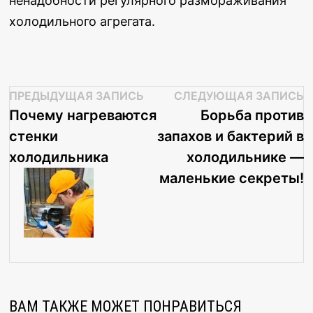
ненадобности регулярного размораживания
холодильного агрегата.
Навигация
Предыдущая
С
ПРЕДЫДУЩАЯ ЗАПИСЬ
СЛЕДУЮЩАЯ ЗАПИСЬ
vdi8508
запись:
з
Почему нагреваются
Борьба против
по
стенки
запахов и бактерий в
Посмотреть
записям
холодильника
холодильнике —
все
маленькие секреты!
записи
автора
vdi8508
→
ВАМ ТАКЖЕ МОЖЕТ ПОНРАВИТЬСЯ